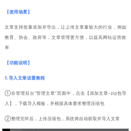
【
使用场景
】
文章支持批量添加并导出，让上传
文章量较
大的行业，例如
教育、协会、政府等，文章管理更方便，以提高网站运营效
率
【
功能说明
】
1. 导入文章设置教程
①在管理后台“
管
理
文章
”页面中，
点击
【添加文章-zip包导
入
】，
下载导入模板，并根据具体要求整理压缩包
②
整
理完毕后，上传压缩包，系统将自动获取并导入文
章