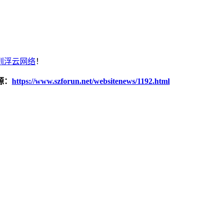
圳浮云网络
！
源：
https://www.szforun.net/websitenews/1192.html