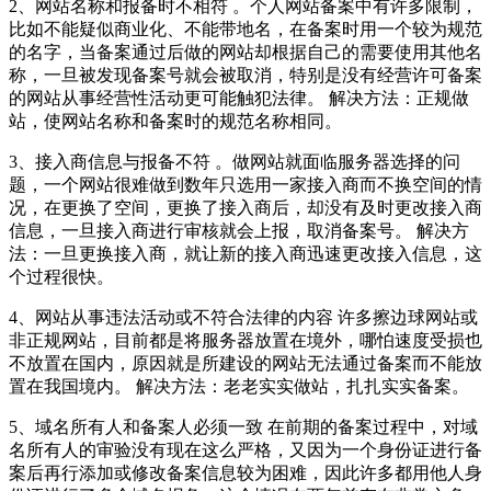
2、网站名称和报备时不相符 。个人网站备案中有许多限制，
比如不能疑似商业化、不能带地名，在备案时用一个较为规范
的名字，当备案通过后做的网站却根据自己的需要使用其他名
称，一旦被发现备案号就会被取消，特别是没有经营许可备案
的网站从事经营性活动更可能触犯法律。 解决方法：正规做
站，使网站名称和备案时的规范名称相同。
3、接入商信息与报备不符 。做网站就面临服务器选择的问
题，一个网站很难做到数年只选用一家接入商而不换空间的情
况，在更换了空间，更换了接入商后，却没有及时更改接入商
信息，一旦接入商进行审核就会上报，取消备案号。 解决方
法：一旦更换接入商，就让新的接入商迅速更改接入信息，这
个过程很快。
4、网站从事违法活动或不符合法律的内容 许多擦边球网站或
非正规网站，目前都是将服务器放置在境外，哪怕速度受损也
不放置在国内，原因就是所建设的网站无法通过备案而不能放
置在我国境内。 解决方法：老老实实做站，扎扎实实备案。
5、域名所有人和备案人必须一致 在前期的备案过程中，对域
名所有人的审验没有现在这么严格，又因为一个身份证进行备
案后再行添加或修改备案信息较为困难，因此许多都用他人身