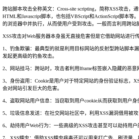
跨站脚本攻击全称英文：Cross-site scripting，
HTML和Javascript脚本，也包括VBScript和Act
的浏览器中并执行，从而使用户受到攻击。一般而言利用跨站脚
XSS攻击对Web服务器本身虽无直接危害但是它借助网站进
1、钓鱼欺骗：最典型的就是利用目标网站的反射型跨站脚本漏洞将
发起更高级的钓鱼攻击。
2、网站挂马：跨站时，攻击者利用Iframe标签嵌入隐藏的
3、身份盗用：Cookie是用户对于特定网站的身份验证标志，XS
会对网站引发巨大的危害。
4、盗取网站用户信息：当窃取到用户cookie从而获取到用
5、垃圾信息发送：在社交网站社区中，利用XSS漏洞借用被
6、劫持用户Web行为：一些高级的XSS攻击甚至可以劫持用
7、XSS蠕虫：借助XSS蠕虫病毒还可以用来打广告、刷流量