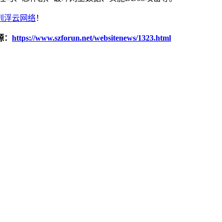
圳浮云网络
！
源：
https://www.szforun.net/websitenews/1323.html