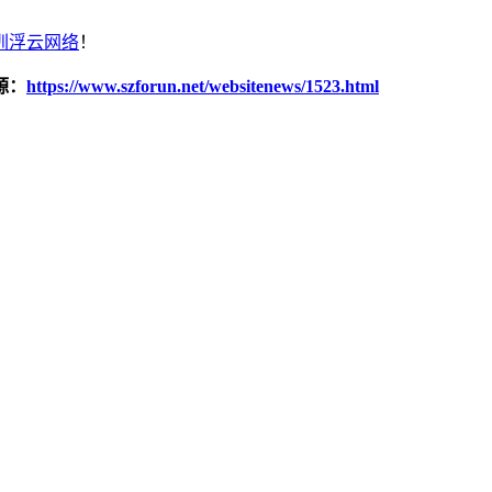
圳浮云网络
！
源：
https://www.szforun.net/websitenews/1523.html