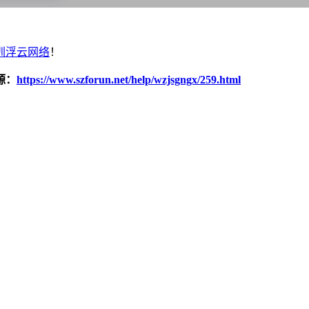
圳浮云网络
！
源：
https://www.szforun.net/help/wzjsgngx/259.html